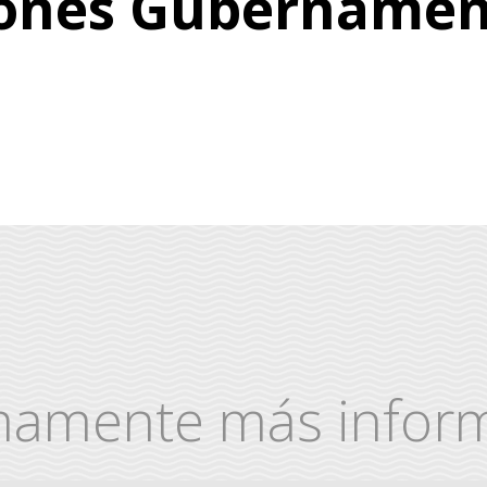
iones Gubernamen
mamente más inform