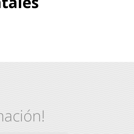
tales
ación!